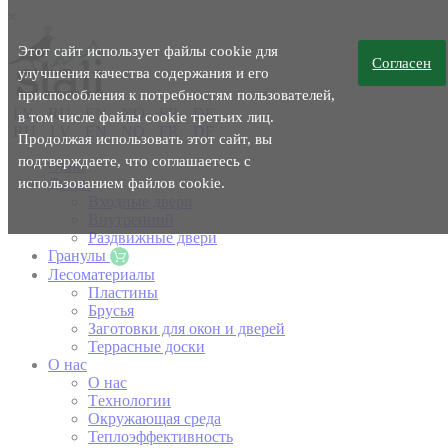
×
Этот сайт использует файлы cookie для
Согласен
улучшения качества содержания и его
приспособления к потребностям пользователей,
LV
RU
EN
NO
FR
DE
в том числе файлы cookie третьих лиц.
RU
LV
EN
NO
FR
DE
Продолжая использовать этот сайт, вы
подтверждаете, что соглашаетесь с
Окна
использованием файлов cookie.
Двери
Входные двери
Внутренний
Раздвижные двери
Гранулы
Лесоматериалы
Пластины
Брусья
Заготовки для окон и дверей
Террасные доски
O нас
O нас
Tехнологии
Окружающая среда
Теплоэффективность