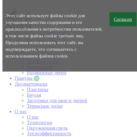
×
Этот сайт использует файлы cookie для
Согласен
улучшения качества содержания и его
приспособления к потребностям пользователей,
LV
RU
EN
NO
FR
DE
в том числе файлы cookie третьих лиц.
RU
LV
EN
NO
FR
DE
Продолжая использовать этот сайт, вы
подтверждаете, что соглашаетесь с
Окна
использованием файлов cookie.
Двери
Входные двери
Внутренний
Раздвижные двери
Гранулы
Лесоматериалы
Пластины
Брусья
Заготовки для окон и дверей
Террасные доски
O нас
O нас
Tехнологии
Окружающая среда
Теплоэффективность