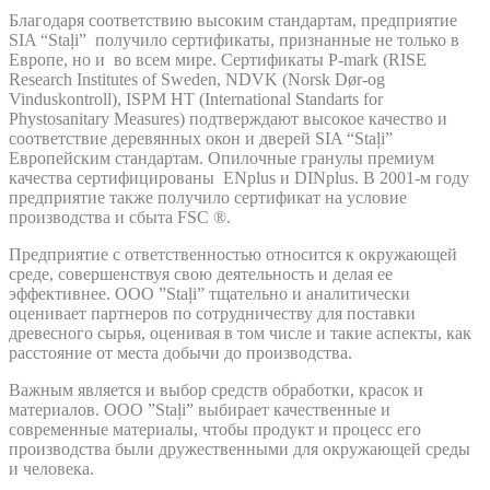
Благодаря соответствию высоким стандартам, предприятие
SIA “Staļi” получило сертификаты, признанные не только в
Европе, но и во всем мире. Сертификаты P-mark (RISE
Research Institutes of Sweden, NDVK (Norsk Dør-og
Vinduskontroll), ISPM HT (International Standarts for
Phystosanitary Measures) подтверждают высокое качество и
соответствие деревянных окон и дверей SIA “Staļi”
Европейским стандартам. Опилочные гранулы премиум
качества сертифицированы ENplus и DINplus. В 2001-м году
предприятие также получило сертификат на условие
производства и сбыта FSC ®.
Предприятие с ответственностью относится к окружающей
среде, совершенствуя свою деятельность и делая ее
эффективнее. OOO ”Staļi” тщательно и аналитически
оценивает партнеров по сотрудничеству для поставки
древесного сырья, оценивая в том числе и такие аспекты, как
расстояние от места добычи до производства.
Важным является и выбор средств обработки, красок и
материалов. OOO ”Staļi” выбирает качественные и
современные материалы, чтобы продукт и процесс его
производства были дружественными для окружающей среды
и человека.