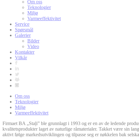
Om oss
Teknologier
Miljø
Varmeeffektivitet
Service
Spørsmål
Galerier
Bilder
Video
Kontakter
Vilkår
Om oss
Teknologier
Miljø
Varmeeffektivitet
Firmaet BA „Staļi” ble grunnlagt i 1993 og er en av de ledende produ
kvalitetsprodukter laget av naturlige råmaterialer. Takket være sin lan
aktivt følge markedsutviklingen og tilpasse seg er nøkkelen bak selska