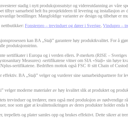
nvesterer stadig i nytt produksjonsutstyr og videreutdanning av våre spe
et tilbyr samarbeid helt fra prosjektideen til levering og installasjon 
g uvanlige bestillinger. Mangfoldige varianter av design og tilbehør er 
e nettbutikker:
Fonsterpro – trevinduer og dører i Sverige
,
Vindupro – tr
jonsprosessen kan BA „Staļi” garantere høy produktkvalitet. For å gjøre 
alle produksjonstrinn.
nte sertifikater i Europa og i verden ellers. P-merkets (RISE – Sveriges
sanitary Measures) -sertifikatene vitner om SIA «Staļi» sin høye kvalite
DINplus-sertifikatene. Bedriften mottok også FSC ® sitt Chain of Custody
mer effektiv. BA „Staļi” velger og vurderer sine samarbeidspartnere for 
aļi” velger moderne materialer av høy kvalitet slik at produktet og pro
tets trevinduer og tredører, men også med produksjon av nødvendige råma
duer, noe som gjør at kvalitetssikringen av deres produkter holder enda 
r, trepellets og plater samles opp og brukes effektivt. Dette sikrer at tr