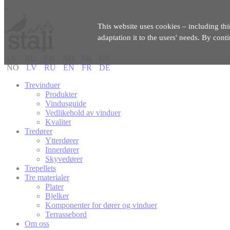
×
This website uses cookies – including thi
adaptation it to the users' needs. By cont
LV
RU
EN
NO
FR
DE
NO
LV
RU
EN
FR
DE
Trevinduer
Produkter
Vindusguide
Vedlikehold av vinduer
Kvalitet
Tredører
Ytterdører
Innerdører
Skyvedører
Trepellets
Tre materialer
Plater
Bjelker
Komponenter for dører og vinduer
Terrassebord
Om oss