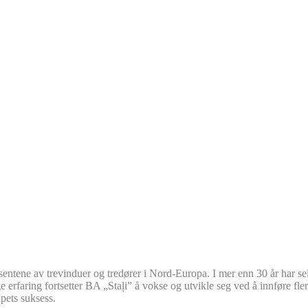
sentene av trevinduer og tredører i Nord-Europa. I mer enn 30 år har se
ge erfaring fortsetter BA „Staļi” å vokse og utvikle seg ved å innføre fl
pets suksess.