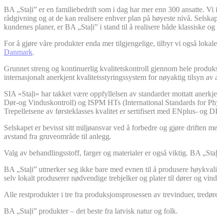
BA „Staļi” er en familiebedrift som i dag har mer enn 300 ansatte. Vi i
rådgivning og at de kan realisere enhver plan på høyeste nivå. Selskap
kundenes planer, er BA „Staļi” i stand til å realisere både klassiske o
For å gjøre våre produkter enda mer tilgjengelige, tilbyr vi også lokal
Danmark
.
Grunnet streng og kontinuerlig kvalitetskontroll gjennom hele produks
internasjonalt anerkjent kvalitetsstyringssystem for nøyaktig tilsyn av 
SIA «Staļi» har takket være oppfyllelsen av standarder mottatt anerkje
Dør-og Vinduskontroll) og ISPM HTs (International Standards for Physto
Trepelletsene av førsteklasses kvalitet er sertifisert med ENplus- og 
Selskapet er bevisst sitt miljøansvar ved å forbedre og gjøre driften 
avstand fra gruveområde til anlegg.
Valg av behandlingsstoff, farger og materialer er også viktig. BA „St
BA „Staļi” utmerker seg ikke bare med evnen til å produsere høykvali
selv lokalt produserer nødvendige trebjelker og plater til dører og vin
Alle restprodukter i tre fra produksjonsprosessen av trevinduer, tredøre
BA „Staļi” produkter – det beste fra latvisk natur og folk.