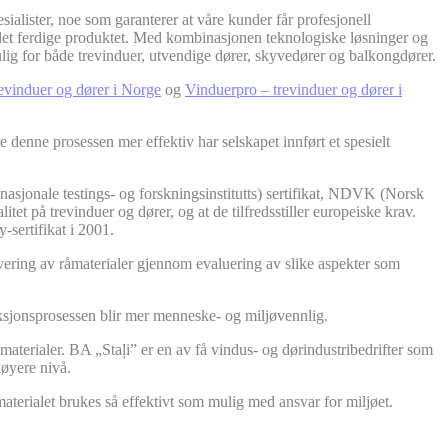
sialister, noe som garanterer at våre kunder får profesjonell
av det ferdige produktet. Med kombinasjonen teknologiske løsninger og
mulig for både trevinduer, utvendige dører, skyvedører og balkongdører.
evinduer og dører i Norge
og
Vinduerpro – trevinduer og dører i
denne prosessen mer effektiv har selskapet innført et spesielt
 nasjonale testings- og forskningsinstitutts) sertifikat, NDVK (Norsk
t på trevinduer og dører, og at de tilfredsstiller europeiske krav.
-sertifikat i 2001.
levering av råmaterialer gjennom evaluering av slike aspekter som
duksjonsprosessen blir mer menneske- og miljøvennlig.
terialer. BA „Staļi” er en av få vindus- og dørindustribedrifter som
høyere nivå.
ematerialet brukes så effektivt som mulig med ansvar for miljøet.