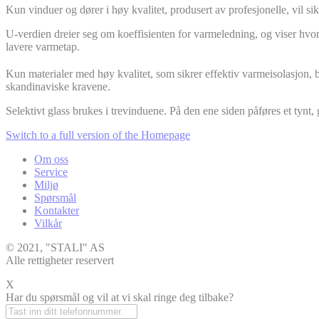
Kun vinduer og dører i høy kvalitet, produsert av profesjonelle, vil s
U-verdien dreier seg om koeffisienten for varmeledning, og viser hvor 
lavere varmetap.
Kun materialer med høy kvalitet, som sikrer effektiv varmeisolasjon, 
skandinaviske kravene.
Selektivt glass brukes i trevinduene. På den ene siden påføres et tynt, 
Switch to a full version of the Homepage
Om oss
Service
Miljø
Spørsmål
Kontakter
Vilkår
© 2021, "STALI" AS
Alle rettigheter reservert
X
Har du spørsmål og vil at vi skal ringe deg tilbake?