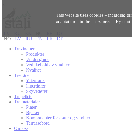
×
This website uses cookies – including thi
adaptation it to the users' needs. By cont
LV
RU
EN
NO
FR
DE
NO
LV
RU
EN
FR
DE
Trevinduer
Produkter
Vindusguide
Vedlikehold av vinduer
Kvalitet
Tredører
Ytterdører
Innerdører
Skyvedører
Trepellets
Tre materialer
Plater
Bjelker
Komponenter for dører og vinduer
Terrassebord
Om oss