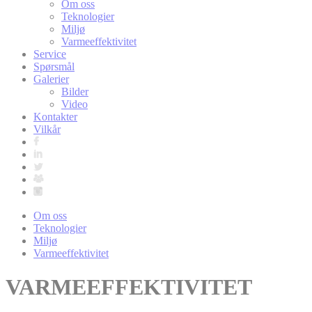
Om oss
Teknologier
Miljø
Varmeeffektivitet
Service
Spørsmål
Galerier
Bilder
Video
Kontakter
Vilkår
Om oss
Teknologier
Miljø
Varmeeffektivitet
VARMEEFFEKTIVITET