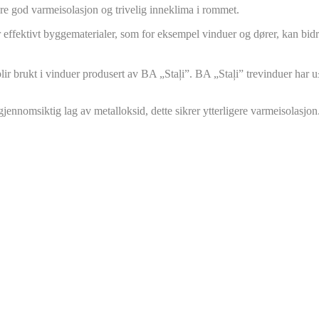
ikre god varmeisolasjon og trivelig inneklima i rommet.
effektivt byggematerialer, som for eksempel vinduer og dører, kan bidra 
blir brukt i vinduer produsert av BA „Staļi”. BA „Staļi” trevinduer har
gjennomsiktig lag av metalloksid, dette sikrer ytterligere varmeisolasjon