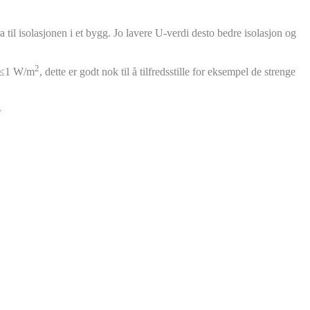
til isolasjonen i et bygg. Jo lavere U-verdi desto bedre isolasjon og
2
 u≤1 W/m
, dette er godt nok til å tilfredsstille for eksempel de strenge
.