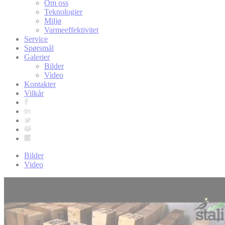
Om oss
Teknologier
Miljø
Varmeeffektivitet
Service
Spørsmål
Galerier
Bilder
Video
Kontakter
Vilkår
Bilder
Video