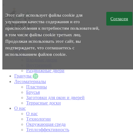
×
Этот сайт использует файлы cookie для
Согласен
улучшения качества содержания и его
приспособления к потребностям пользователей,
LV
RU
EN
NO
FR
DE
в том числе файлы cookie третьих лиц.
RU
LV
EN
NO
FR
DE
Продолжая использовать этот сайт, вы
подтверждаете, что соглашаетесь с
Окна
использованием файлов cookie.
Двери
Входные двери
Внутренний
Раздвижные двери
Гранулы
Лесоматериалы
Пластины
Брусья
Заготовки для окон и дверей
Террасные доски
O нас
O нас
Tехнологии
Окружающая среда
Теплоэффективность