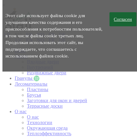
×
Этот сайт использует файлы cookie для
Согласен
улучшения качества содержания и его
приспособления к потребностям пользователей,
LV
RU
EN
NO
FR
DE
в том числе файлы cookie третьих лиц.
RU
LV
EN
NO
FR
DE
Продолжая использовать этот сайт, вы
подтверждаете, что соглашаетесь с
Окна
использованием файлов cookie.
Двери
Входные двери
Внутренний
Раздвижные двери
Гранулы
Лесоматериалы
Пластины
Брусья
Заготовки для окон и дверей
Террасные доски
O нас
O нас
Tехнологии
Окружающая среда
Теплоэффективность