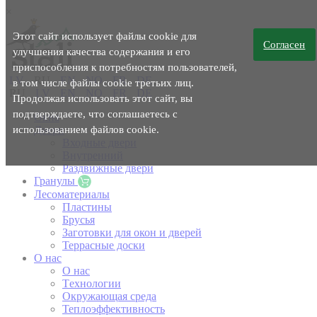
×
Этот сайт использует файлы cookie для
Согласен
улучшения качества содержания и его
приспособления к потребностям пользователей,
LV
RU
EN
NO
FR
DE
в том числе файлы cookie третьих лиц.
RU
LV
EN
NO
FR
DE
Продолжая использовать этот сайт, вы
подтверждаете, что соглашаетесь с
Окна
использованием файлов cookie.
Двери
Входные двери
Внутренний
Раздвижные двери
Гранулы
Лесоматериалы
Пластины
Брусья
Заготовки для окон и дверей
Террасные доски
O нас
O нас
Tехнологии
Окружающая среда
Теплоэффективность