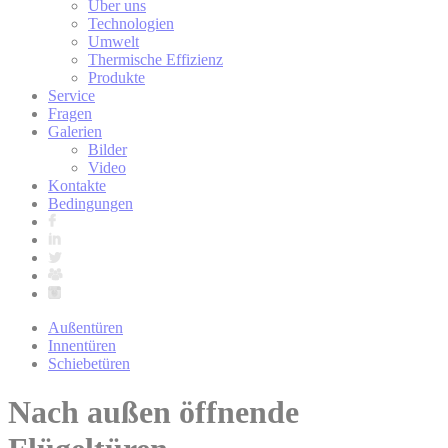
Über uns
Technologien
Umwelt
Thermische Effizienz
Produkte
Service
Fragen
Galerien
Bilder
Video
Kontakte
Bedingungen
Außentüren
Innentüren
Schiebetüren
Nach außen öffnende