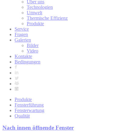
Über uns
Technologien
Umwelt
Thermische Effizienz
Produkte
Service
Fragen
Galerien
Bilder
Video
Kontakte
Bedingungen
Produkte
Fensterführung
Fensterwartung
Qualität
Nach innen öffnende Fenster