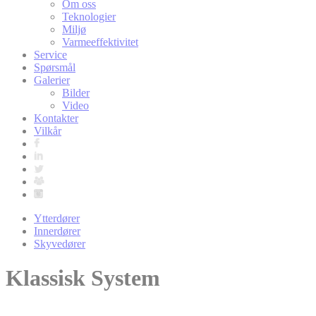
Om oss
Teknologier
Miljø
Varmeeffektivitet
Service
Spørsmål
Galerier
Bilder
Video
Kontakter
Vilkår
Ytterdører
Innerdører
Skyvedører
Klassisk System