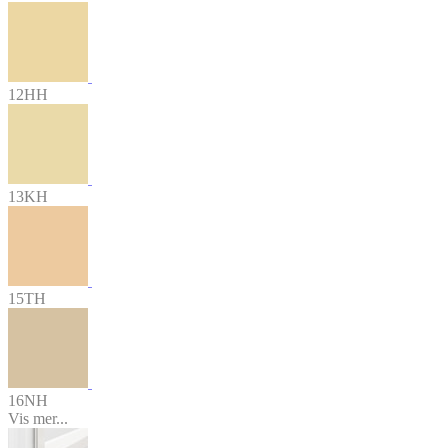
12HH
13KH
15TH
16NH
Vis mer...