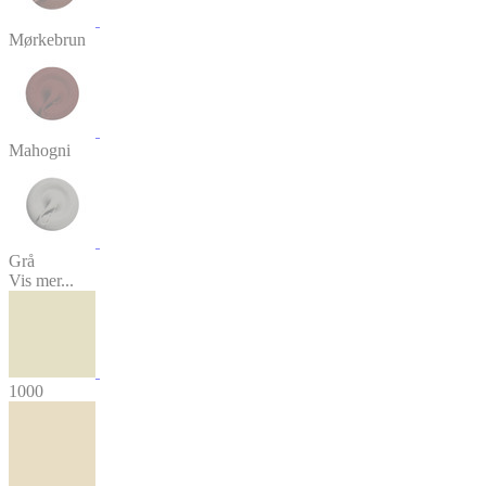
Mørkebrun
Mahogni
Grå
Vis mer...
1000