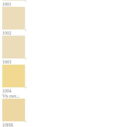
1001
1002
1003
1004
Vis mer...
10HK