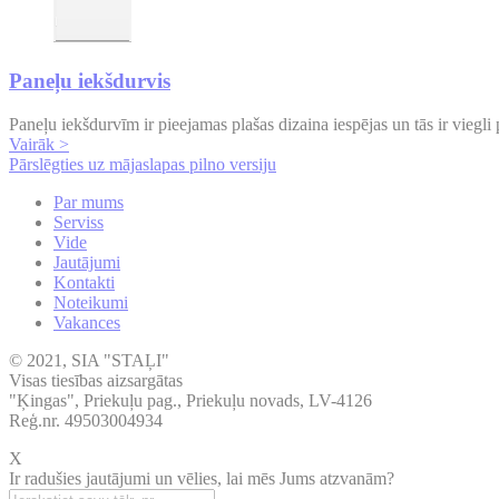
Paneļu iekšdurvis
Paneļu iekšdurvīm ir pieejamas plašas dizaina iespējas un tās ir viegli 
Vairāk >
Pārslēgties uz mājaslapas pilno versiju
Par mums
Serviss
Vide
Jautājumi
Kontakti
Noteikumi
Vakances
© 2021, SIA "STAĻI"
Visas tiesības aizsargātas
"Ķingas", Priekuļu pag., Priekuļu novads, LV-4126
Reģ.nr. 49503004934
X
Ir radušies jautājumi un vēlies, lai mēs Jums atzvanām?