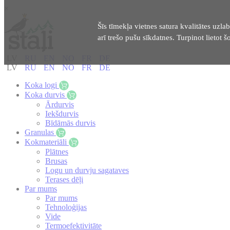
×
Šīs tīmekļa vietnes satura kvalitātes uzlab
arī trešo pušu sīkdatnes. Turpinot lietot šo
LV
RU
EN
NO
FR
DE
LV
RU
EN
NO
FR
DE
Koka logi
Koka durvis
Ārdurvis
Iekšdurvis
Bīdāmās durvis
Granulas
Kokmateriāli
Plātnes
Brusas
Logu un durvju sagataves
Terases dēļi
Par mums
Par mums
Tehnoloģijas
Vide
Termoefektivitāte