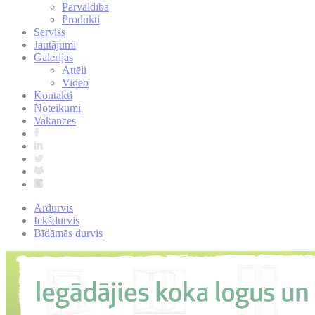
Pārvaldība
Produkti
Serviss
Jautājumi
Galerijas
Attēli
Video
Kontakti
Noteikumi
Vakances
Ārdurvis
Iekšdurvis
Bīdāmās durvis