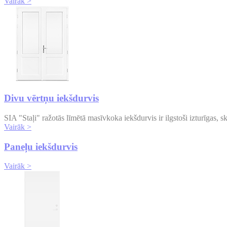
Vairāk >
Divu vērtņu iekšdurvis
SIA "Staļi" ražotās līmētā masīvkoka iekšdurvis ir ilgstoši izturīgas,
Vairāk >
Paneļu iekšdurvis
Vairāk >