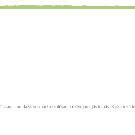
rī skaņas un dažādu smaržu izolēšanai dzīvojamajās telpās. Koka iekšdur