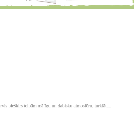
vis piešķirs telpām mājīgu un dabisku atmosfēru, turklāt,...