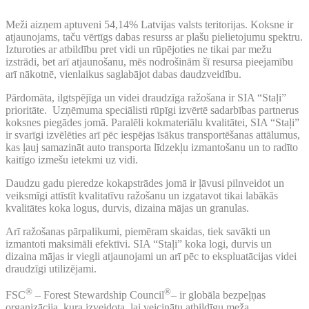
Meži aizņem aptuveni 54,14% Latvijas valsts teritorijas. Koksne ir
atjaunojams, taču vērtīgs dabas resurss ar plašu pielietojumu spektru.
Izturoties ar atbildību pret vidi un rūpējoties ne tikai par mežu
izstrādi, bet arī atjaunošanu, mēs nodrošinām šī resursa pieejamību
arī nākotnē, vienlaikus saglabājot dabas daudzveidību.
Pārdomāta, ilgtspējīga un videi draudzīga ražošana ir SIA “Staļi”
prioritāte. Uzņēmuma speciālisti rūpīgi izvērtē sadarbības partnerus
koksnes piegādes jomā. Paralēli kokmateriālu kvalitātei, SIA “Staļi”
ir svarīgi izvēlēties arī pēc iespējas īsākus transportēšanas attālumus,
kas ļauj samazināt auto transporta līdzekļu izmantošanu un to radīto
kaitīgo izmešu ietekmi uz vidi.
Daudzu gadu pieredze kokapstrādes jomā ir ļāvusi pilnveidot un
veiksmīgi attīstīt kvalitatīvu ražošanu un izgatavot tikai labākās
kvalitātes koka logus, durvis, dizaina mājas un granulas.
Arī ražošanas pārpalikumi, piemēram skaidas, tiek savākti un
izmantoti maksimāli efektīvi. SIA “Staļi” koka logi, durvis un
dizaina mājas ir viegli atjaunojami un arī pēc to ekspluatācijas videi
draudzīgi utilizējami.
®
®
FSC
– Forest Stewardship Council
– ir globāla bezpeļņas
organizācija, kura izveidota, lai veicinātu atbildīgu meža