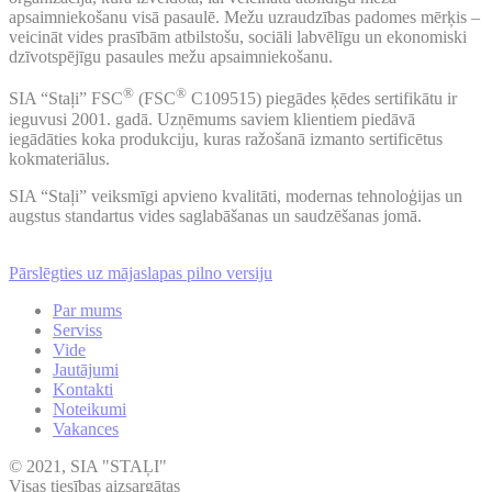
apsaimniekošanu visā pasaulē. Mežu uzraudzības padomes mērķis –
veicināt vides prasībām atbilstošu, sociāli labvēlīgu un ekonomiski
dzīvotspējīgu pasaules mežu apsaimniekošanu.
®
®
SIA “Staļi” FSC
(FSC
C109515) piegādes ķēdes sertifikātu ir
ieguvusi 2001. gadā. Uzņēmums saviem klientiem piedāvā
iegādāties koka produkciju, kuras ražošanā izmanto sertificētus
kokmateriālus.
SIA “Staļi” veiksmīgi apvieno kvalitāti, modernas tehnoloģijas un
augstus standartus vides saglabāšanas un saudzēšanas jomā.
Pārslēgties uz mājaslapas pilno versiju
Par mums
Serviss
Vide
Jautājumi
Kontakti
Noteikumi
Vakances
© 2021, SIA "STAĻI"
Visas tiesības aizsargātas