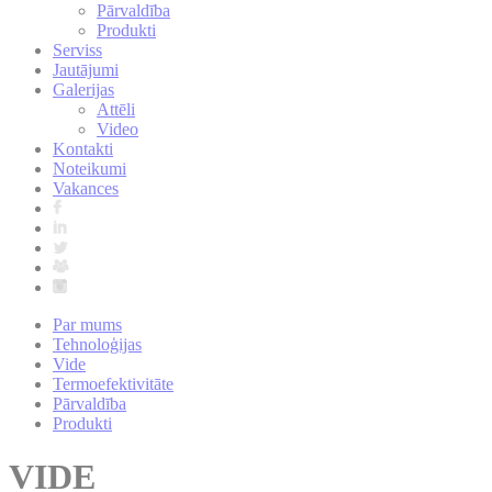
Pārvaldība
Produkti
Serviss
Jautājumi
Galerijas
Attēli
Video
Kontakti
Noteikumi
Vakances
Par mums
Tehnoloģijas
Vide
Termoefektivitāte
Pārvaldība
Produkti
VIDE