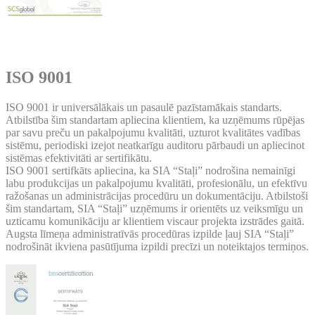
ISO 9001
ISO 9001 ir universālākais un pasaulē pazīstamākais standarts.
Atbilstība šim standartam apliecina klientiem, ka uzņēmums rūpējas
par savu preču un pakalpojumu kvalitāti, uzturot kvalitātes vadības
sistēmu, periodiski izejot neatkarīgu auditoru pārbaudi un apliecinot
sistēmas efektivitāti ar sertifikātu.
ISO 9001 sertifkāts apliecina, ka SIA “Staļi” nodrošina nemainīgi
labu produkcijas un pakalpojumu kvalitāti, profesionālu, un efektīvu
ražošanas un administrācijas procedūru un dokumentāciju. Atbilstoši
šim standartam, SIA “Staļi” uzņēmums ir orientēts uz veiksmīgu un
uzticamu komunikāciju ar klientiem viscaur projekta izstrādes gaitā.
Augsta līmeņa administratīvās procedūras izpilde ļauj SIA “Staļi”
nodrošināt ikviena pasūtījuma izpildi precīzi un noteiktajos termiņos.