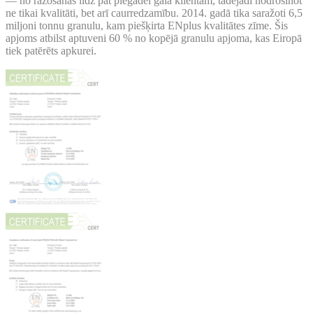
— no ražošanas līdz pat piegādei gala klientam, tādējādi nodrošinot
ne tikai kvalitāti, bet arī caurredzamību. 2014. gadā tika saražoti 6,5
miljoni tonnu granulu, kam piešķirta ENplus kvalitātes zīme. Šis
apjoms atbilst aptuveni 60 % no kopējā granulu apjoma, kas Eiropā
tiek patērēts apkurei.