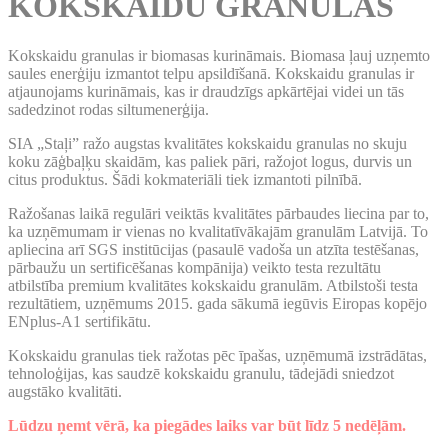
KOKSKAIDU GRANULAS
Kokskaidu granulas ir biomasas kurināmais. Biomasa ļauj uzņemto
saules enerģiju izmantot telpu apsildīšanā. Kokskaidu granulas ir
atjaunojams kurināmais, kas ir draudzīgs apkārtējai videi un tās
sadedzinot rodas siltumenerģija.
SIA „Staļi” ražo augstas kvalitātes kokskaidu granulas no skuju
koku zāģbaļķu skaidām, kas paliek pāri, ražojot logus, durvis un
citus produktus. Šādi kokmateriāli tiek izmantoti pilnībā.
Ražošanas laikā regulāri veiktās kvalitātes pārbaudes liecina par to,
ka uzņēmumam ir vienas no kvalitatīvākajām granulām Latvijā. To
apliecina arī SGS institūcijas (pasaulē vadoša un atzīta testēšanas,
pārbaužu un sertificēšanas kompānija) veikto testa rezultātu
atbilstība premium kvalitātes kokskaidu granulām. Atbilstoši testa
rezultātiem, uzņēmums 2015. gada sākumā iegūvis Eiropas kopējo
ENplus-A1 sertifikātu.
Kokskaidu granulas tiek ražotas pēc īpašas, uzņēmumā izstrādātas,
tehnoloģijas, kas saudzē kokskaidu granulu, tādejādi sniedzot
augstāko kvalitāti.
Lūdzu ņemt vērā, ka piegādes laiks var būt līdz 5 nedēļām.