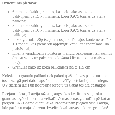
Uzņēmums piedāvā:
6 mm kokskaidu granulas, kas tiek pakotas uz koka
paliktņiem pa 15 kg maisiem, kopā 0,975 tonnas uz viena
paliktņa;
8 mm kokskaidu granulas, kas tiek pakotas uz koka
paliktņiem pa 16 kg maisiem, kopā 0,975 tonnas uz viena
paliktņa;
Pakot granulas
Big Bag
maisos jeb mīkstajos konteineros līdz
1,1 tonnai, kas piemēroti apjomīgu kravu transportēšanai un
glabāšanai;
Klienta vajadzībām atbilstošus granulu pakošanas risinājumus
(maisu skaits uz paletēm, pakošana klienta dizaina maisos
u.c.);
Granulas pako uz koka paliktņiem (95 x 115 cm).
Kokskaidu granulu paliktņi tiek pakoti īpašā plēves pakojumā, kas
tos aizsargā pret dabas apstākļu nelabvēlīgo ietekmi (lietu, sniegu,
UV stariem u.c.) un nodrošina iespēju uzglabāt tos āra apstākļos.
Pieejamas lētas, Latvijā ražotas, augstākās kvalitātes skujkoku
granulas iegādei interneta veikalā. Zemas cenas granulām pērkot ar
piegādi 14-21 darba dienu laikā. Nodrošinām piegādi visā Latvijā,
līdz pat Jūsu mājas durvīm. Izvēlies kvalitatīvas apkures granulas!