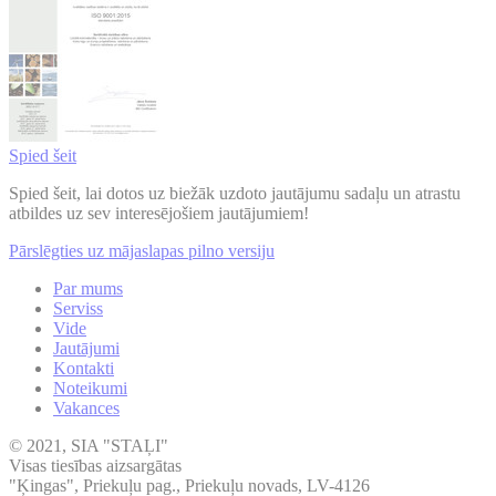
Spied šeit
Spied šeit, lai dotos uz biežāk uzdoto jautājumu sadaļu un atrastu
atbildes uz sev interesējošiem jautājumiem!
Pārslēgties uz mājaslapas pilno versiju
Par mums
Serviss
Vide
Jautājumi
Kontakti
Noteikumi
Vakances
© 2021, SIA "STAĻI"
Visas tiesības aizsargātas
"Ķingas", Priekuļu pag., Priekuļu novads, LV-4126