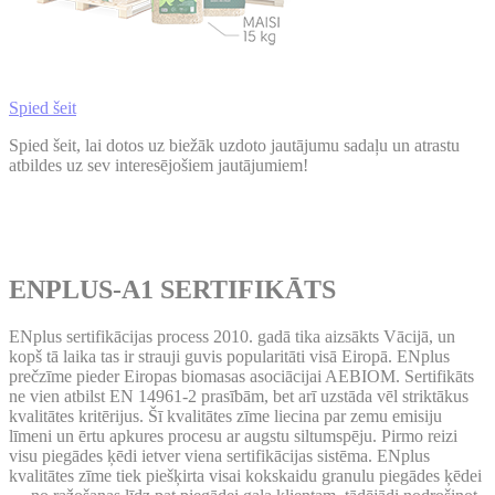
Spied šeit
Spied šeit, lai dotos uz biežāk uzdoto jautājumu sadaļu un atrastu
atbildes uz sev interesējošiem jautājumiem!
ENPLUS-A1 SERTIFIKĀTS
ENplus sertifikācijas process 2010. gadā tika aizsākts Vācijā, un
kopš tā laika tas ir strauji guvis popularitāti visā Eiropā. ENplus
prečzīme pieder Eiropas biomasas asociācijai AEBIOM. Sertifikāts
ne vien atbilst EN 14961-2 prasībām, bet arī uzstāda vēl striktākus
kvalitātes kritērijus. Šī kvalitātes zīme liecina par zemu emisiju
līmeni un ērtu apkures procesu ar augstu siltumspēju. Pirmo reizi
visu piegādes ķēdi ietver viena sertifikācijas sistēma. ENplus
kvalitātes zīme tiek piešķirta visai kokskaidu granulu piegādes ķēdei