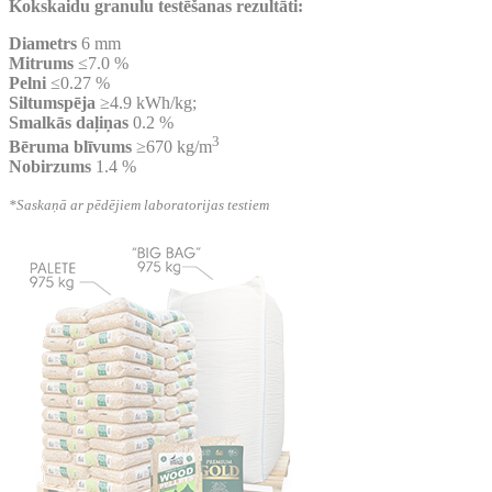
Kokskaidu granulu testēšanas rezultāti:
Diametrs
6 mm
Mitrums
≤7.0 %
Pelni
≤0.27 %
Siltumspēja
≥4.9 kWh/kg;
Smalkās daļiņas
0.2 %
3
Bēruma blīvums
≥670 kg/m
Nobirzums
1.4 %
*Saskaņā ar pēdējiem laboratorijas testiem