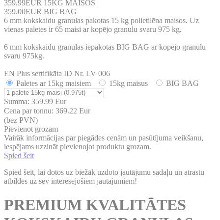
359.99EUR 15KG MAISOS
359.00EUR BIG BAG
6 mm kokskaidu granulas pakotas 15 kg polietilēna maisos. Uz
vienas paletes ir 65 maisi ar kopējo granulu svaru 975 kg.
6 mm kokskaidu granulas iepakotas BIG BAG ar kopējo granulu
svaru 975kg.
EN Plus sertifikāta ID Nr. LV 006
Paletes ar 15kg maisiem
15kg maisus
BIG BAG
Summa:
359.99
Eur
Cena par tonnu:
369.22
Eur
(bez PVN)
Pievienot grozam
Vairāk informācijas par piegādes cenām un pasūtījuma veikšanu,
iespējams uzzināt pievienojot produktu grozam.
Spied šeit
Spied šeit, lai dotos uz biežāk uzdoto jautājumu sadaļu un atrastu
atbildes uz sev interesējošiem jautājumiem!
PREMIUM KVALITĀTES