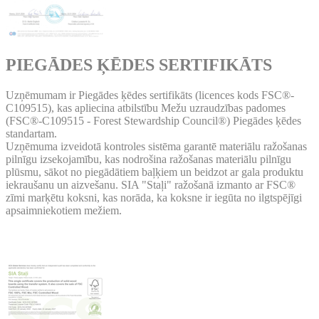
PIEGĀDES ĶĒDES SERTIFIKĀTS
Uzņēmumam ir Piegādes ķēdes sertifikāts (licences kods FSC®-
C109515), kas apliecina atbilstību Mežu uzraudzības padomes
(FSC®-C109515 - Forest Stewardship Council®) Piegādes ķēdes
standartam.
Uzņēmuma izveidotā kontroles sistēma garantē materiālu ražošanas
pilnīgu izsekojamību, kas nodrošina ražošanas materiālu pilnīgu
plūsmu, sākot no piegādātiem baļķiem un beidzot ar gala produktu
iekraušanu un aizvešanu. SIA "Staļi" ražošanā izmanto ar FSC®
zīmi marķētu koksni, kas norāda, ka koksne ir iegūta no ilgtspējīgi
apsaimniekotiem mežiem.