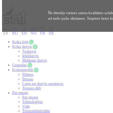
×
Šīs tīmekļa vietnes satura kvalitātes uzlab
arī trešo pušu sīkdatnes. Turpinot lietot šo
LV
RU
EN
NO
FR
DE
LV
RU
EN
NO
FR
DE
Koka logi
Koka durvis
Ārdurvis
Iekšdurvis
Bīdāmās durvis
Granulas
Kokmateriāli
Plātnes
Brusas
Logu un durvju sagataves
Terases dēļi
Par mums
Par mums
Tehnoloģijas
Vide
Termoefektivitāte