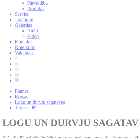
Pārvaldība
Produkti
Serviss
Jautājumi
Galerijas
Attēli
Video
Kontakti
Noteikumi
Vakances
Plātnes
Brusas
Logu un durvju sagataves
Terases dēļi
LOGU UN DURVJU SAGATA
SIA “Staļi” ražotās līmētās logu un durvju sagataves tiek izgtavotas at