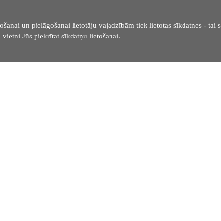
ošanai un pielāgošanai lietotāju vajadzībām tiek lietotas sīkdatnes - tai s
 vietni Jūs piekrītat sīkdatņu lietošanai.