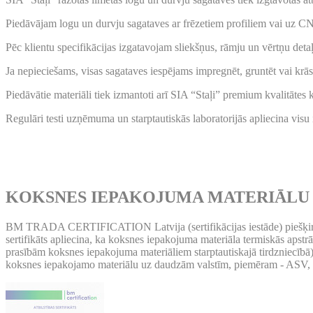
Piedāvājam logu un durvju sagataves ar frēzetiem profiliem vai uz CN
Pēc klientu specifikācijas izgatavojam sliekšņus, rāmju un vērtņu deta
Ja nepieciešams, visas sagataves iespējams impregnēt, gruntēt vai krā
Piedāvātie materiāli tiek izmantoti arī SIA “Staļi” premium kvalitātes
Regulāri testi uzņēmuma un starptautiskās laboratorijās apliecina visu
KOKSNES IEPAKOJUMA MATERIĀLU 
BM TRADA CERTIFICATION Latvija (sertifikācijas iestāde) piešķirt
sertifikāts apliecina, ka koksnes iepakojuma materiāla termiskās apst
prasībām koksnes iepakojuma materiāliem starptautiskajā tirdzniecībā) 
koksnes iepakojamo materiālu uz daudzām valstīm, piemēram - ASV, K