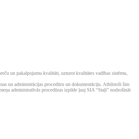
reču un pakalpojumu kvalitāti, uzturot kvalitātes vadības sistēmu,
anas un administrācijas procedūru un dokumentāciju. Atbilstoši šim
meņa administratīvās procedūras izpilde ļauj SIA “Staļi” nodrošināt