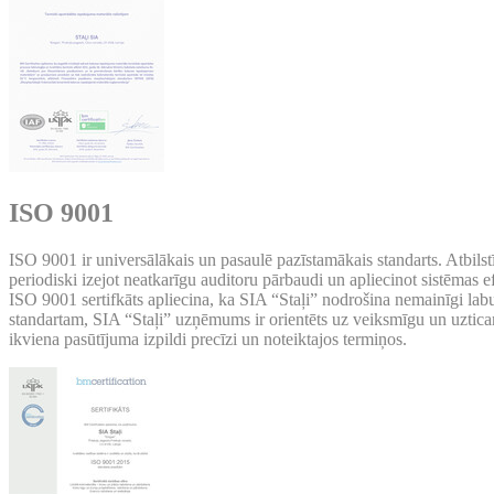
ISO 9001
ISO 9001 ir universālākais un pasaulē pazīstamākais standarts. Atbils
periodiski izejot neatkarīgu auditoru pārbaudi un apliecinot sistēmas efek
ISO 9001 sertifkāts apliecina, ka SIA “Staļi” nodrošina nemainīgi lab
standartam, SIA “Staļi” uzņēmums ir orientēts uz veiksmīgu un uzticam
ikviena pasūtījuma izpildi precīzi un noteiktajos termiņos.