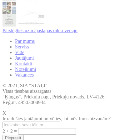
Pārslēgties uz mājaslapas pilno versiju
Par mums
Serviss
Vide
Jautājumi
Kontakti
Noteikumi
Vakances
© 2021, SIA "STAĻI"
Visas tiesības aizsargātas
"Ķingas", Priekuļu pag., Priekuļu novads, LV-4126
Reģ.nr. 49503004934
X
Ir radušies jautājumi un vēlies, lai mēs Jums atzvanām?
2 + 2 =