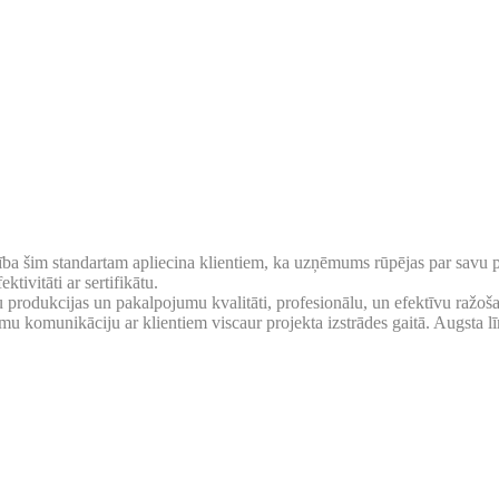
tība šim standartam apliecina klientiem, ka uzņēmums rūpējas par savu p
tivitāti ar sertifikātu.
u produkcijas un pakalpojumu kvalitāti, profesionālu, un efektīvu ražoš
u komunikāciju ar klientiem viscaur projekta izstrādes gaitā. Augsta lī