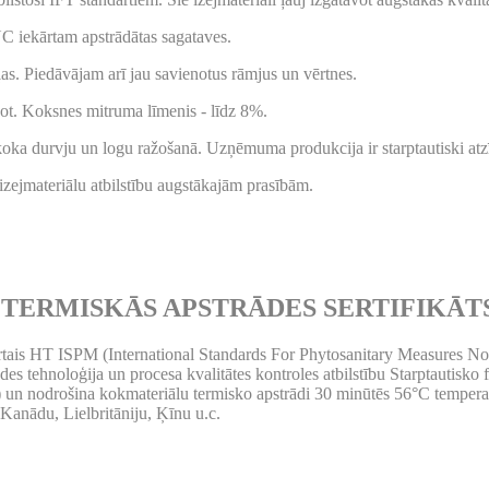
C iekārtam apstrādātas sagataves.
ļas. Piedāvājam arī jau savienotus rāmjus un vērtnes.
sot. Koksnes mitruma līmenis - līdz 8%.
 koka durvju un logu ražošanā. Uzņēmuma produkcija ir starptautiski atzī
 izejmateriālu atbilstību augstākajām prasībām.
TERMISKĀS APSTRĀDES SERTIFIKĀT
ais HT ISPM (International Standards For Phytosanitary Measures No.
rādes tehnoloģija un procesa kvalitātes kontroles atbilstību Starptauti
un nodrošina kokmateriālu termisko apstrādi 30 minūtēs 56°C temperatūrā
anādu, Lielbritāniju, Ķīnu u.c.