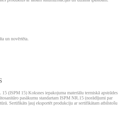
ta un novērtēta.
S
 15 (ISPM 15) Koksnes iepakojuma materiālu termiskā apstrādes
sko fitosanitāro pasākumu standartam ISPM NR.15 (norādījumi par
. Sertifikāts ļauj eksportēt produkciju ar sertifikātam atbilstošu