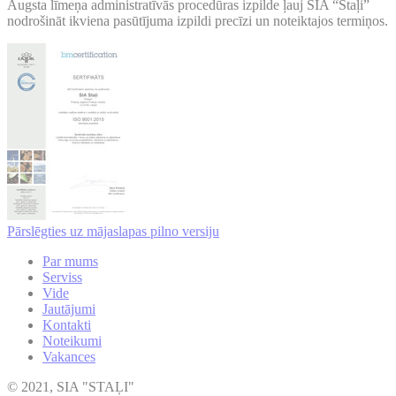
Augsta līmeņa administratīvās procedūras izpilde ļauj SIA “Staļi”
nodrošināt ikviena pasūtījuma izpildi precīzi un noteiktajos termiņos.
Pārslēgties uz mājaslapas pilno versiju
Par mums
Serviss
Vide
Jautājumi
Kontakti
Noteikumi
Vakances
© 2021, SIA "STAĻI"