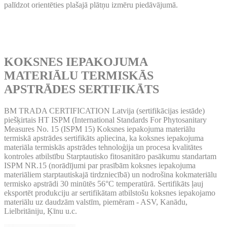
palīdzot orientēties plašajā plātņu izmēru piedāvājumā.
KOKSNES IEPAKOJUMA
MATERIĀLU TERMISKĀS
APSTRĀDES SERTIFIKĀTS
BM TRADA CERTIFICATION Latvija (sertifikācijas iestāde)
piešķirtais HT ISPM (International Standards For Phytosanitary
Measures No. 15 (ISPM 15) Koksnes iepakojuma materiālu
termiskā apstrādes sertifikāts apliecina, ka koksnes iepakojuma
materiāla termiskās apstrādes tehnoloģija un procesa kvalitātes
kontroles atbilstību Starptautisko fitosanitāro pasākumu standartam
ISPM NR.15 (norādījumi par prasībām koksnes iepakojuma
materiāliem starptautiskajā tirdzniecībā) un nodrošina kokmateriālu
termisko apstrādi 30 minūtēs 56°C temperatūrā. Sertifikāts ļauj
eksportēt produkciju ar sertifikātam atbilstošu koksnes iepakojamo
materiālu uz daudzām valstīm, piemēram - ASV, Kanādu,
Lielbritāniju, Ķīnu u.c.