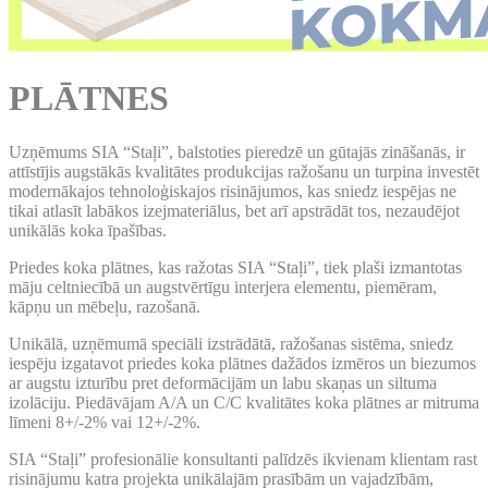
PLĀTNES
Uzņēmums SIA “Staļi”, balstoties pieredzē un gūtajās zināšanās, ir
attīstījis augstākās kvalitātes produkcijas ražošanu un turpina investēt
modernākajos tehnoloģiskajos risinājumos, kas sniedz iespējas ne
tikai atlasīt labākos izejmateriālus, bet arī apstrādāt tos, nezaudējot
unikālās koka īpašības.
Priedes koka plātnes, kas ražotas SIA “Staļi”, tiek plaši izmantotas
māju celtniecībā un augstvērtīgu interjera elementu, piemēram,
kāpņu un mēbeļu, razošanā.
Unikālā, uzņēmumā speciāli izstrādātā, ražošanas sistēma, sniedz
iespēju izgatavot priedes koka plātnes dažādos izmēros un biezumos
ar augstu izturību pret deformācijām un labu skaņas un siltuma
izolāciju. Piedāvājam A/A un C/C kvalitātes koka plātnes ar mitruma
līmeni 8+/-2% vai 12+/-2%.
SIA “Staļi” profesionālie konsultanti palīdzēs ikvienam klientam rast
risinājumu katra projekta unikālajām prasībām un vajadzībām,