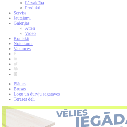
Pārvaldība
Produkti
Serviss
Jautājumi
Galerijas
Attēli
Video
Kontakti
Noteikumi
Vakances
Plātnes
Brusas
Logu un durvju sagataves
Terases dēļi