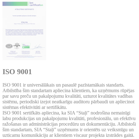
ISO 9001
ISO 9001 ir universālākais un pasaulē pazīstamākais standarts.
Atbilstība šim standartam apliecina klientiem, ka uzņēmums rūpējas
par savu preču un pakalpojumu kvalitāti, uzturot kvalitātes vadības
sistēmu, periodiski izejot neatkarīgu auditoru pārbaudi un apliecinot
sistēmas efektivitāti ar sertifikātu.
ISO 9001 sertifkāts apliecina, ka SIA “Staļi” nodrošina nemainīgi
labu produkcijas un pakalpojumu kvalitāti, profesionālu, un efektīvu
ražošanas un administrācijas procedūru un dokumentāciju. Atbilstoši
šim standartam, SIA “Staļi” uzņēmums ir orientēts uz veiksmīgu un
uzticamu komunikāciju ar klientiem viscaur projekta izstrādes gaitā.