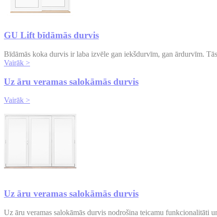
GU Lift bīdāmās durvis
Bīdāmās koka durvis ir laba izvēle gan iekšdurvīm, gan ārdurvīm. Tās 
Vairāk >
Uz āru veramas salokāmās durvis
Vairāk >
Uz āru veramas salokāmās durvis
Uz āru veramas salokāmās durvis nodrošina teicamu funkcionalitāti un v