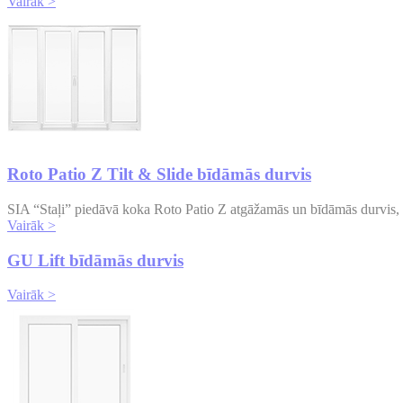
Vairāk >
Roto Patio Z Tilt & Slide bīdāmās durvis
SIA “Staļi” piedāvā koka Roto Patio Z atgāžamās un bīdāmās durvis, kas
Vairāk >
GU Lift bīdāmās durvis
Vairāk >