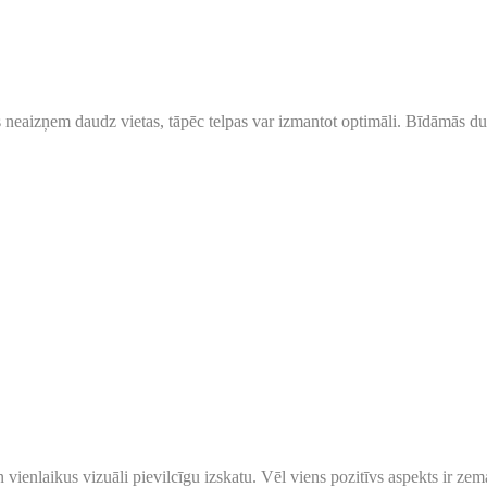
neaizņem daudz vietas, tāpēc telpas var izmantot optimāli. Bīdāmās dur
ienlaikus vizuāli pievilcīgu izskatu. Vēl viens pozitīvs aspekts ir zem