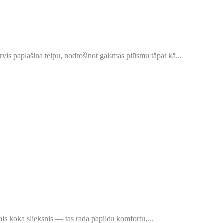
vis paplašina telpu, nodrošinot gaismas plūsmu tāpat kā...
ais koka slieksnis — tas rada papildu komfortu,...