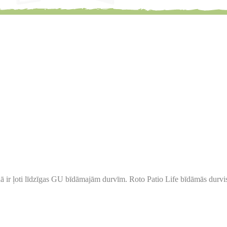
ņā ir ļoti līdzīgas GU bīdāmajām durvīm. Roto Patio Life bīdāmās durvis ti