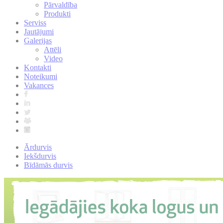
Pārvaldība
Produkti
Serviss
Jautājumi
Galerijas
Attēli
Video
Kontakti
Noteikumi
Vakances
Ārdurvis
Iekšdurvis
Bīdāmās durvis