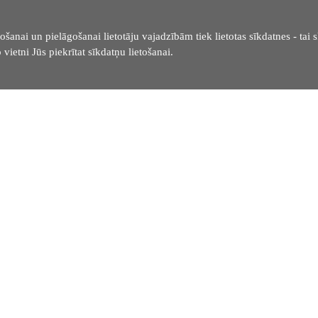
ošanai un pielāgošanai lietotāju vajadzībām tiek lietotas sīkdatnes - tai s
 vietni Jūs piekrītat sīkdatņu lietošanai.